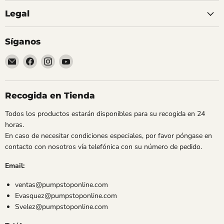
Legal
Síganos
Encuéntrenos
Encuéntrenos
Encuéntrenos
Encuéntrenos
en
en
en
en
Correo
Facebook
Instagram
YouTube
electrónico
Recogida en Tienda
Todos los productos estarán disponibles para su recogida en 24
horas.
En caso de necesitar condiciones especiales, por favor póngase en
contacto con nosotros vía telefónica con su número de pedido.
Email:
ventas@pumpstoponline.com
Evasquez@pumpstoponline.com
Svelez@pumpstoponline.com