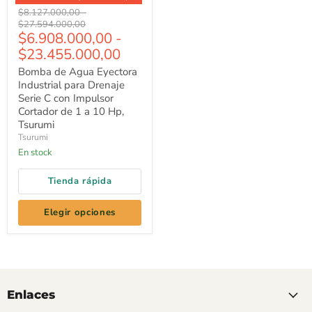
Bomba
Precio
Precio
$8.127.000,00
-
de
original
original
$27.594.000,00
Agua
$6.908.000,00
-
Eyectora
$23.455.000,00
Industrial
para
Bomba de Agua Eyectora
Drenaje
Industrial para Drenaje
Serie
C
Serie C con Impulsor
con
Cortador de 1 a 10 Hp,
Impulsor
Tsurumi
Cortador
Tsurumi
de
En stock
1
a
10
Tienda rápida
Hp,
Tsurumi
Elegir opciones
Enlaces