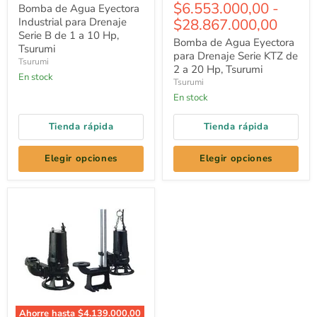
para
Agua
$6.553.000,00
-
Bomba de Agua Eyectora
Drenaje
Eyectora
Industrial para Drenaje
$28.867.000,00
Serie
para
B
Serie B de 1 a 10 Hp,
Drenaje
Bomba de Agua Eyectora
de
Serie
Tsurumi
para Drenaje Serie KTZ de
1
KTZ
Tsurumi
a
de
2 a 20 Hp, Tsurumi
En stock
10
2
Tsurumi
Hp,
a
En stock
Tsurumi
20
Hp,
Tsurumi
Tienda rápida
Tienda rápida
Elegir opciones
Elegir opciones
Ahorre hasta
$4.139.000,00