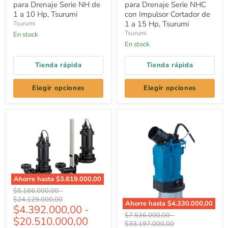
para Drenaje Serie NH de
para Drenaje Serie NHC
NH
NHC
de
1 a 10 Hp, Tsurumi
con
con Impulsor Cortador de
1
Impulsor
1 a 15 Hp, Tsurumi
Tsurumi
a
Cortador
Tsurumi
En stock
10
de
En stock
Hp,
1
Tsurumi
a
15
Tienda rápida
Tienda rápida
Hp,
Tsurumi
Elegir opciones
Elegir opciones
Ahorre hasta
$3.619.000,00
Bomba
Precio
Precio
$5.166.000,00
-
de
original
original
$24.129.000,00
Ahorre hasta
$4.330.000,00
Agua
$4.392.000,00
-
Eyectora
Bomba
Precio
Precio
$7.536.000,00
-
$20.510.000,00
Industrial
de
original
original
$33.197.000,00