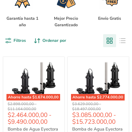
Garantía hasta 1
Mejor Precio
Envío Gratis
año
Garantizado
Filtros
Ordenar por
Ahorre hasta
$1.674.000,00
Ahorre hasta
$2.774.000,00
Bomba
Bomba
Precio
Precio
Precio
Precio
$2.898.000,00
-
$3.629.000,00
-
de
de
original
original
original
original
$11.164.000,00
$18.497.000,00
Agua
Agua
$2.464.000,00
-
$3.085.000,00
-
Eyectora
Eyectora
$9.490.000,00
$15.723.000,00
para
para
Drenaje
Drenaje
Bomba de Agua Eyectora
Bomba de Agua Eyectora
Serie
Serie